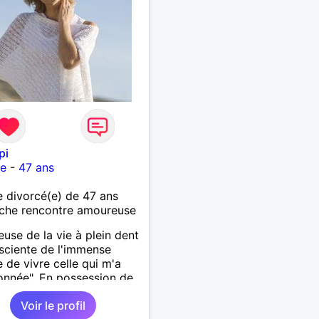
pi
re
-
47 ans
divorcé(e) de 47 ans
che rencontre amoureuse
use de la vie à plein dent
sciente de l'immense
 de vivre celle qui m'a
onnée". En possession de
 ses facultés mentales et
Voir le profil
ues. Célibataire mais pas