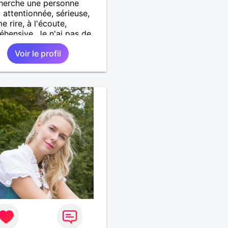
herche une personne
 attentionnée, sérieuse,
e rire, à l'écoute,
hensive. Je n'ai pas de
ence physique
Voir le profil
ulière, ni de moyenne
 tout est question de
.