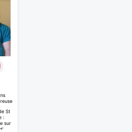
ans
ureuse
de St
 :
e sur
d'