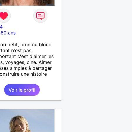
24
-
60 ans
ou petit, brun ou blond
rtant n'est pas
mportant c'est d'aimer les
s, voyages, ciné. Aimer
oses simples à partager
onstruire une histoire
se.
Voir le profil