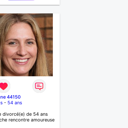
ire, je mène une vie bien
e. Je ne suis pas sur ce
ar dépit, ni en tant que
entatrice de la Femme
ée Mal dans sa peau. A
t.
nne 44150
is
-
54 ans
 divorcé(e) de 54 ans
che rencontre amoureuse