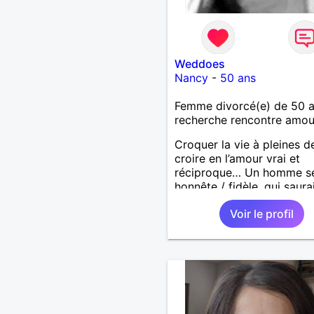
Weddoes
Nancy
-
50 ans
Femme divorcé(e) de 50 
recherche rencontre amo
Croquer la vie à pleines d
croire en l’amour vrai et
réciproque… Un homme sé
honnête / fidèle, qui saura
faire rire à nouveau, est le
Voir le profil
venu !