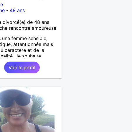
ie
ne
-
48 ans
 divorcé(e) de 48 ans
che rencontre amoureuse
s une femme sensible,
ique, attentionnée mais
du caractère et de la
nalité. Je souhaite
ntrer un homme même
Voir le profil