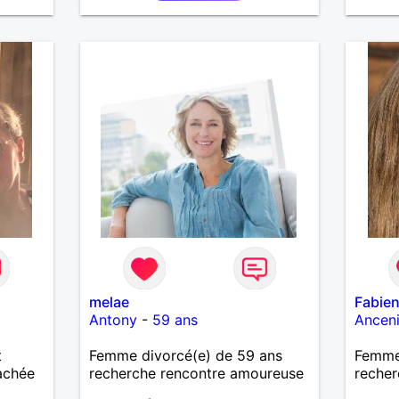
solita
rempli
site p
représ
Divorc
bientô
melae
Fabie
Antony
-
59 ans
Ancen
t
Femme divorcé(e) de 59 ans
Femme
tachée
recherche rencontre amoureuse
recher