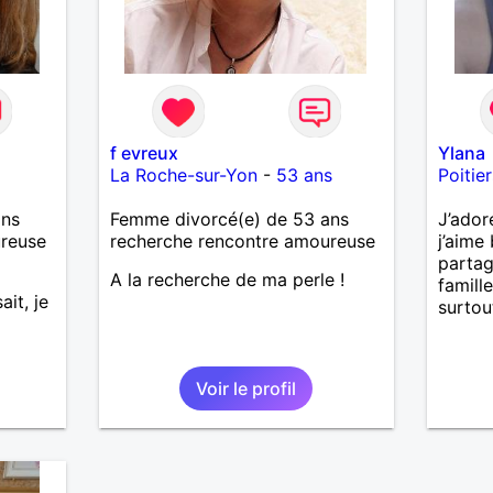
f evreux
Ylana
La Roche-sur-Yon
-
53 ans
Poitier
ans
Femme divorcé(e) de 53 ans
J’ador
ureuse
recherche rencontre amoureuse
j’aime 
parta
A la recherche de ma perle !
famille
ait, je
surtou
Voir le profil