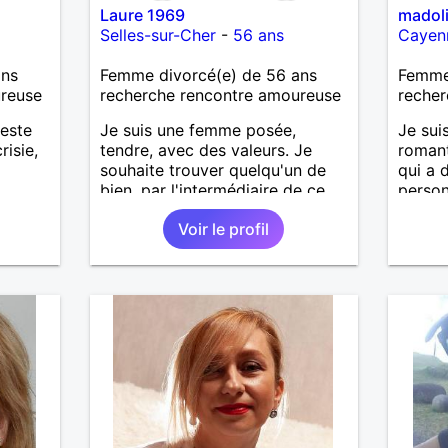
Laure 1969
madol
Selles-sur-Cher
-
56 ans
Cayen
ans
Femme divorcé(e) de 56 ans
Femme
ureuse
recherche rencontre amoureuse
recher
teste
Je suis une femme posée,
Je sui
risie,
tendre, avec des valeurs. Je
romant
souhaite trouver quelqu'un de
qui a 
bien, par l'intermédiaire de ce
person
site, pour une relation sérieuse.
renco
Voir le profil
profil.