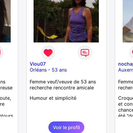
Viou07
nocha
Orléans
-
53 ans
Auxer
ans
Femme veuf/veuve de 53 ans
Femme 
ureuse
recherche rencontre amicale
recher
coute,
Humour et simplicité
Croque
tre
et con
chance
ntours
été "d
toutes
Voir le profil
physiq