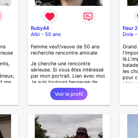
Ruby44
fleur 
Albi
-
50 ans
Dole
ans
Femme veuf/veuve de 50 ans
Grand 
ureuse
recherche rencontre amicale
l'impo
là.L'i
ents,
Je cherche une rencontre
balade
sérieuse. Si vous êtes intéressé
les ch
rieux,
par mon portrait. Lien avec moi.
pour c
it me
Je suis toujours heureuse de
sérieu
 bien
vous accueillir.
Voir le profil