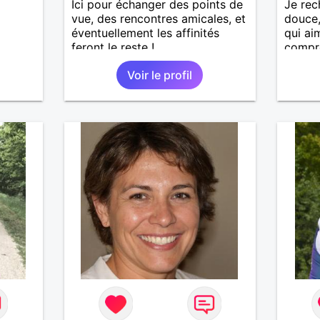
Ici pour échanger des points de
Je rec
vue, des rencontres amicales, et
douce,
éventuellement les affinités
qui aim
feront le reste !
compré
préfér
Voir le profil
partic
d'age,
feeling