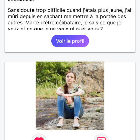
Sans doute trop difficile quand j'étais plus jeune, j'ai
mûri depuis en sachant me mettre à la portée des
autres. Marre d'être célibataire, je sais ce que je
veux et ce que je ne veux plus et vous ?
Voir le profil