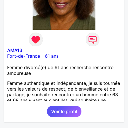
AMA13
Fort-de-France
-
61 ans
Femme divorcé(e) de 61 ans recherche rencontre
amoureuse
Femme authentique et indépendante, je suis tournée
vers les valeurs de respect, de bienveillance et de
partage, je souhaite rencontrer un homme entre 63
et 68 ans vivant aux antilles, qui souhaite une
relation stable et harmonieuse. Je suis une
Voir le profil
passionnée de développement personnel et de
mieux-être; toujours en quête de la meilleure
version de moi-même. Je crois au lien authentique,