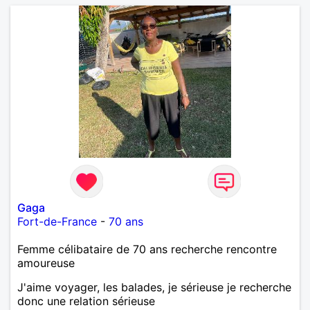
à la complicité , à la douceur de vivre et à la
construction à deux. Si vous recherchez une relation
sincère, mature et apaisante, je serai heureuse de
vous lire
Gaga
Fort-de-France
-
70 ans
Femme célibataire de 70 ans recherche rencontre
amoureuse
J'aime voyager, les balades, je sérieuse je recherche
donc une relation sérieuse