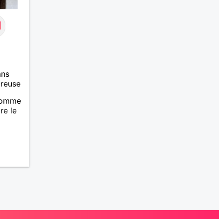
ans
ureuse
 comme
re le