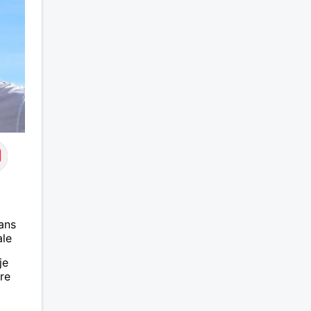
ans
ale
je
re