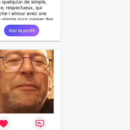
s quelqu’un de simple,
e, respectueux, qui
che l amour avec une
 simple pour passer des
s agréables :discuter,
Voir le profil
r, visiter d’autres pays
rise de tête.