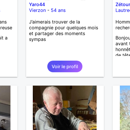
Yaro44
Zétou
s
Vierzon
-
54 ans
Lautre
ans
J’aimerais trouver de la
Homme 
ureuse
compagnie pour quelques mois
recher
et partager des moments
it a
Bonjou
sympas
avant 
honnêt
de têt
Voir le profil