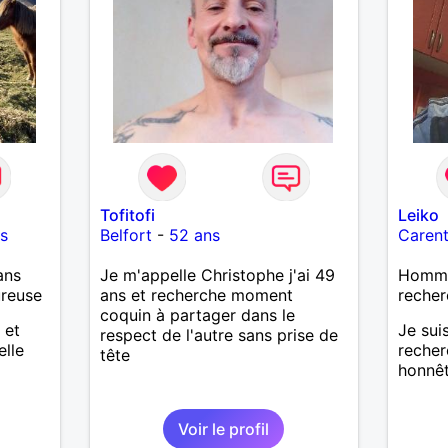
Tofitofi
Leiko
s
Belfort
-
52 ans
Caren
ans
Je m'appelle Christophe j'ai 49
Homme 
ureuse
ans et recherche moment
recher
coquin à partager dans le
 et
Je sui
respect de l'autre sans prise de
elle
recher
tête
honnêt
Voir le profil