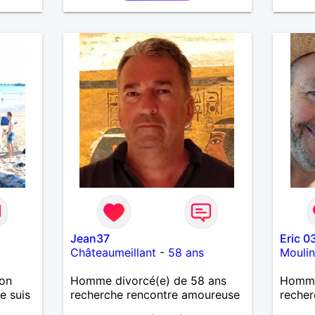
Jean37
Eric 0
Châteaumeillant
-
58 ans
Moulin
ion
Homme divorcé(e) de 58 ans
Homme
je suis
recherche rencontre amoureuse
recher