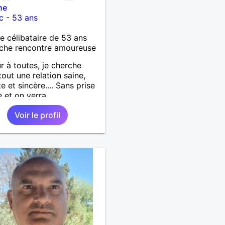
ne
c
-
53 ans
célibataire de 53 ans
che rencontre amoureuse
r à toutes, je cherche
tout une relation saine,
e et sincère.... Sans prise
e et on verra
Voir le profil