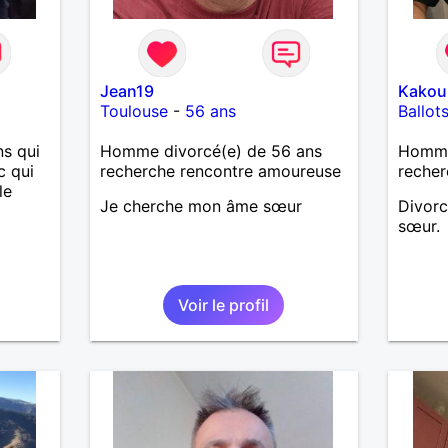
Jean19
Kakou
Toulouse
-
56 ans
Ballot
s qui
Homme divorcé(e) de 56 ans
Homme
c qui
recherche rencontre amoureuse
recher
le
Je cherche mon âme sœur
Divorc
sœur.
Voir le profil