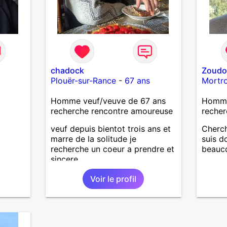
chadock
Zoud
Plouër-sur-Rance
-
67 ans
Mortr
Homme veuf/veuve de 67 ans
Homme
recherche rencontre amoureuse
recher
veuf depuis bientot trois ans et
Cherch
marre de la solitude je
suis d
recherche un coeur a prendre et
beauco
sincere
Voir le profil