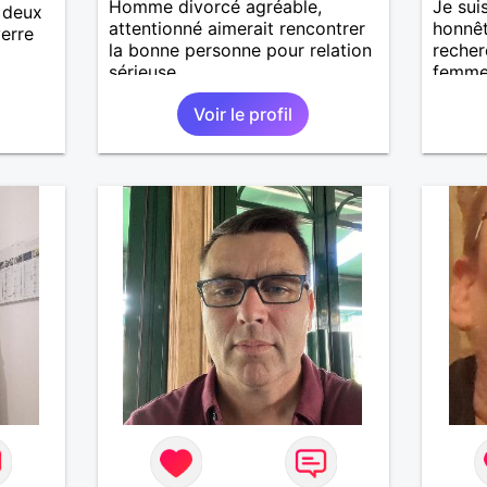
Homme divorcé agréable,
Je sui
a deux
attentionné aimerait rencontrer
honnêt
verre
la bonne personne pour relation
recher
sérieuse...
femme
moment
Voir le profil
voyage
sans p