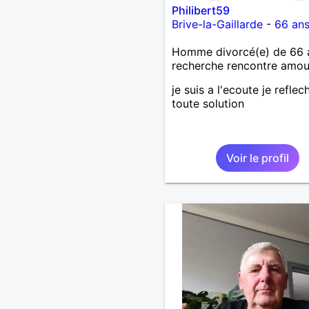
Philibert59
Brive-la-Gaillarde
-
66 an
Homme divorcé(e) de 66 
recherche rencontre amo
je suis a l'ecoute je reflech
toute solution
Voir le profil