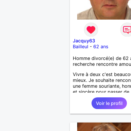
Jacquy63
Bailleul
-
62 ans
Homme divorcé(e) de 62 
recherche rencontre amo
Vivre à deux c'est beauc
mieux. Je souhaite rencon
une femme souriante, hon
et sincère pour passer de
moments, qui aime plaisan
Voir le profil
balader et partager, je le
souhaite, notre complicité
J'aime beaucoup les chant
de randonnée pour se défo
se relaxer, se détendre et