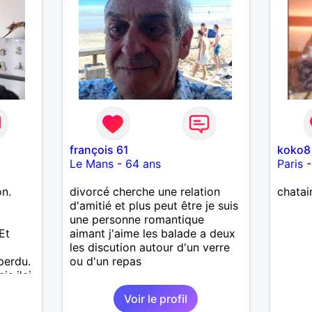
françois 61
koko8
Le Mans
-
64 ans
Paris
on.
divorcé cherche une relation
chatai
a
d'amitié et plus peut être je suis
une personne romantique
Et
aimant j'aime les balade a deux
les discution autour d'un verre
perdu.
ou d'un repas
is j'ai
e pas
Voir le profil
J'aime