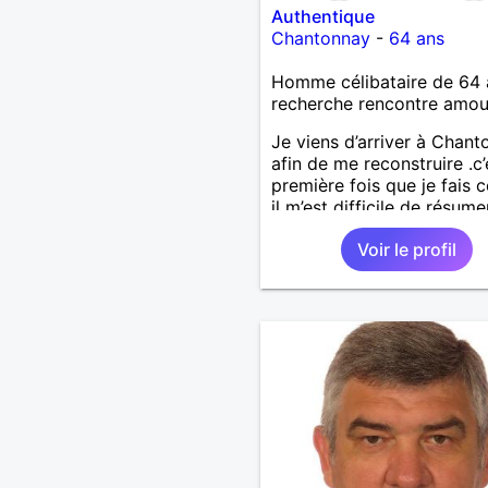
Authentique
Chantonnay
-
64 ans
Homme célibataire de 64 
recherche rencontre amo
Je viens d’arriver à Chan
afin de me reconstruire .c’
première fois que je fais c
il m’est difficile de résume
une vie.je suis à la retraite
Voir le profil
aujourd’hui c’est mon
anniversaire !J’aimerais
rencontrer quelqu’un qui 
les mêmes valeurs qui fon
quelqu’un un être humain