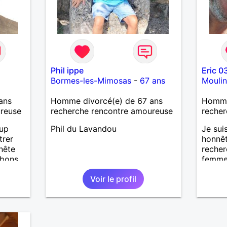
Phil ippe
Eric 0
Bormes-les-Mimosas
-
67 ans
Moulin
ans
Homme divorcé(e) de 67 ans
Homme
ureuse
recherche rencontre amoureuse
recher
oup
Phil du Lavandou
Je sui
trer
honnêt
nête
recher
 bons
femme
ter, se
moment
Voir le profil
voyage
.
sans p
iers
uler,