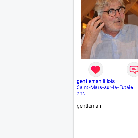
finalement prendre du bo
temps. C'est difficile de t
dire en quelques lignes. E
revanche, vous pouvez m
contacter pour avoir plus
d'informations. A bientôt
gentleman lillois
Saint-Mars-sur-la-Futaie
ans
gentleman