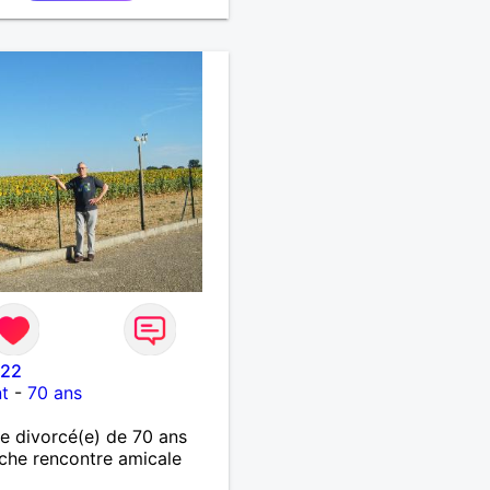
e22
t
-
70 ans
 divorcé(e) de 70 ans
che rencontre amicale