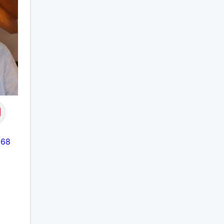
n
out
n
e
-
68