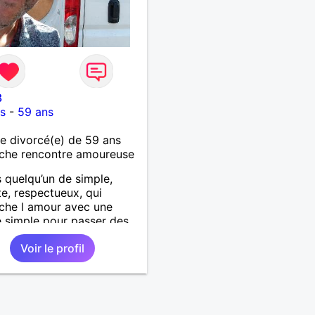
3
s
-
59 ans
 divorcé(e) de 59 ans
che rencontre amoureuse
s quelqu’un de simple,
e, respectueux, qui
che l amour avec une
 simple pour passer des
s agréables :discuter,
Voir le profil
r, visiter d’autres pays
rise de tête.