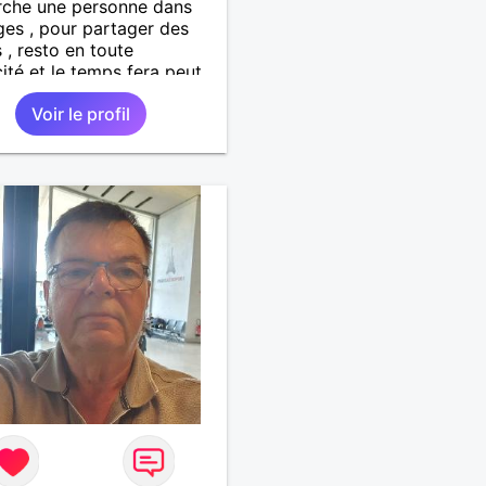
rche une personne dans
es , pour partager des
s , resto en toute
cité et le temps fera peut
 reste ??
Voir le profil