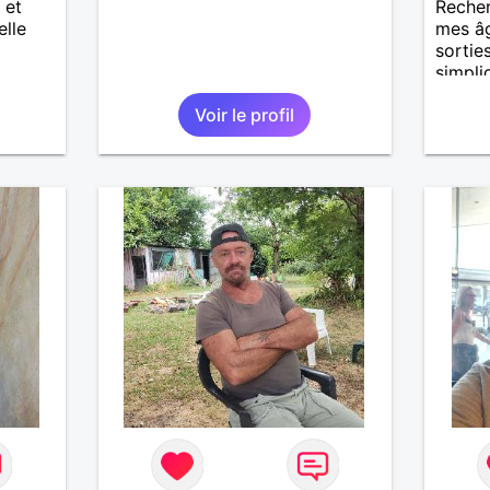
 et
Reche
elle
mes âg
sortie
simpli
être le
Voir le profil