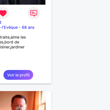
2
y-l'Evêque
-
68 ans
traite,aime les
es,bord de
isiner,jardiner
Voir le profil