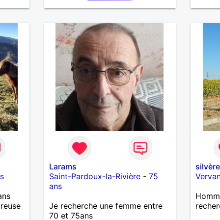
. Les
lus
Larams
silvèr
s
Saint-Pardoux-la-Rivière
-
75
Vervan
ans
ans
Homme
ureuse
Je recherche une femme entre
recher
70 et 75ans