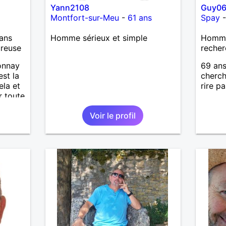
Yann2108
Guy0
Montfort-sur-Meu
-
61 ans
Spay
ans
Homme sérieux et simple
Homme
ureuse
recher
tonnay
69 ans
est la
cherch
ela et
rire p
r toute
 et
Voir le profil
partage
t de