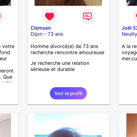
Clemsen
Joël 5
Dijon
-
73 ans
Neuill
 votre
Homme divorcé(e) de 73 ans
A la re
fond
recherche rencontre amoureuse
voyag
eur
mer,cu
Je recherche une relation
sérieuse et durable
heront
.. Que
 votre
amais
Voir le profil
i