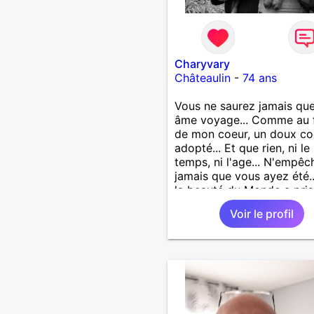
Charyvary
Châteaulin
-
74 ans
Vous ne saurez jamais que
âme voyage... Comme au 
de mon coeur, un doux co
adopté... Et que rien, ni le
temps, ni l'age... N'empêc
jamais que vous ayez été.
la beauté du Monde a pris
visage... Vous ne saurez j
Voir le profil
que j’emporte votre âme...
Comme une lampe d’or qu
m’éclaire en marchant...