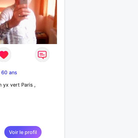
-
60 ans
n yx vert Paris ,
Voir le profil