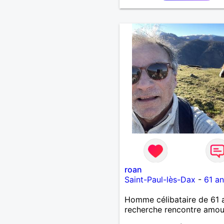
la franchise et l'honnêteté
voyages. Pour en savoir p
contacter moi.
roan
Saint-Paul-lès-Dax
-
61 an
Homme célibataire de 61 
recherche rencontre amo