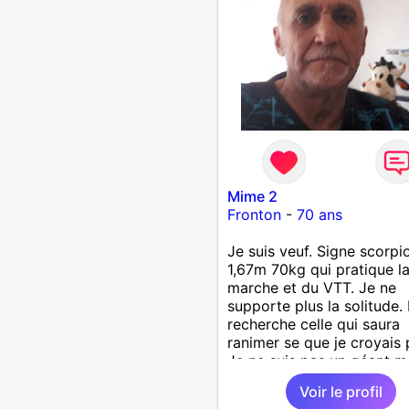
Mime 2
Fronton
-
70 ans
Je suis veuf. Signe scorpi
1,67m 70kg qui pratique l
marche et du VTT. Je ne
supporte plus la solitude. 
recherche celle qui saura
ranimer se que je croyais 
Je ne suis pas un géant ma
un gros coeur. Je support
Voir le profil
le mensonge l'hypocrisie. 