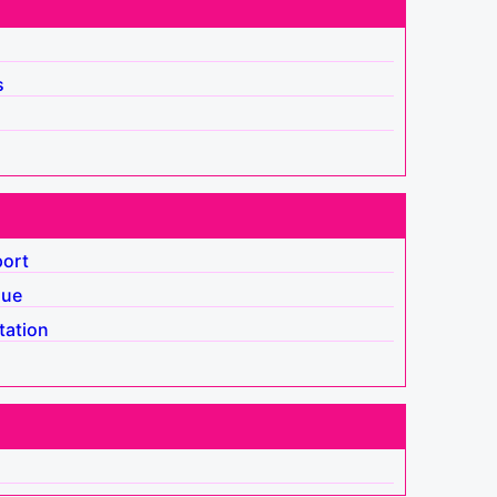
s
port
que
tation