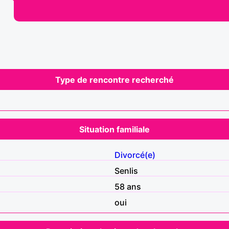
Type de rencontre recherché
Situation familiale
Divorcé(e)
Senlis
58 ans
oui