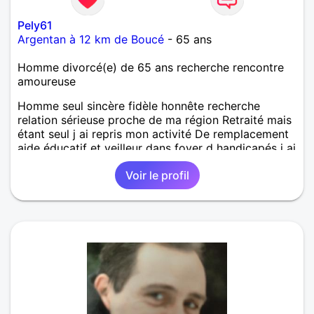
Pely61
Argentan à 12 km de Boucé
- 65 ans
Homme divorcé(e) de 65 ans recherche rencontre
amoureuse
Homme seul sincère fidèle honnête recherche
relation sérieuse proche de ma région Retraité mais
étant seul j ai repris mon activité De remplacement
aide éducatif et veilleur dans foyer d handicapés j ai
rien à caché alors si des questions n'hésiter pas
Voir le profil